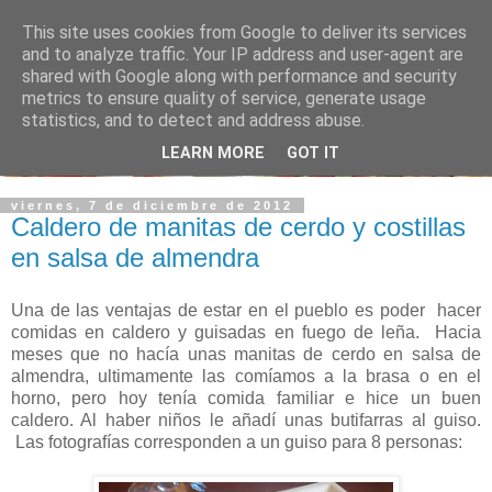
This site uses cookies from Google to deliver its services
and to analyze traffic. Your IP address and user-agent are
shared with Google along with performance and security
metrics to ensure quality of service, generate usage
statistics, and to detect and address abuse.
LEARN MORE
GOT IT
viernes, 7 de diciembre de 2012
Caldero de manitas de cerdo y costillas
en salsa de almendra
Una de las ventajas de estar en el pueblo es poder hacer
comidas en caldero y guisadas en fuego de leña. Hacia
meses que no hacía unas manitas de cerdo en salsa de
almendra, ultimamente las comíamos a la brasa o en el
horno, pero hoy tenía comida familiar e hice un buen
caldero. Al haber niños le añadí unas butifarras al guiso.
Las fotografías corresponden a un guiso para 8 personas: