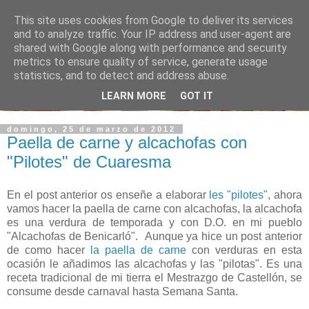
This site uses cookies from Google to deliver its services
and to analyze traffic. Your IP address and user-agent are
shared with Google along with performance and security
metrics to ensure quality of service, generate usage
statistics, and to detect and address abuse.
LEARN MORE
GOT IT
domingo, 25 de marzo de 2012
Paella de carne y alcachofas con
"Pilotes" de Cuaresma
En el post anterior os enseñe a elaborar
les "pilotes"
, ahora
vamos hacer la paella de carne con alcachofas, la alcachofa
es una verdura de temporada y con D.O. en mi pueblo
"Alcachofas de Benicarló". Aunque ya hice un post anterior
de como hacer
la paella de carne
con verduras en esta
ocasión le añadimos las alcachofas y las "pilotas". Es una
receta tradicional de mi tierra el Mestrazgo de Castellón, se
consume desde carnaval hasta Semana Santa.