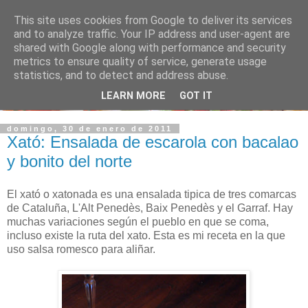
This site uses cookies from Google to deliver its services
and to analyze traffic. Your IP address and user-agent are
shared with Google along with performance and security
metrics to ensure quality of service, generate usage
statistics, and to detect and address abuse.
LEARN MORE
GOT IT
domingo, 30 de enero de 2011
Xató: Ensalada de escarola con bacalao
y bonito del norte
El xató o xatonada es una ensalada tipica de tres comarcas
de Cataluña, L'Alt Penedès, Baix Penedès y el Garraf. Hay
muchas variaciones según el pueblo en que se coma,
incluso existe la ruta del xato. Esta es mi receta en la que
uso salsa romesco para aliñar.