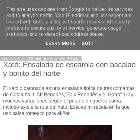
This site uses cookies from Google to deliver its services
and to analyze traffic. Your IP address and user-agent are
shared with Google along with performance and security
metrics to ensure quality of service, generate usage
statistics, and to detect and address abuse.
LEARN MORE
GOT IT
domingo, 30 de enero de 2011
Xató: Ensalada de escarola con bacalao
y bonito del norte
El xató o xatonada es una ensalada tipica de tres comarcas
de Cataluña, L'Alt Penedès, Baix Penedès y el Garraf. Hay
muchas variaciones según el pueblo en que se coma,
incluso existe la ruta del xato. Esta es mi receta en la que
uso salsa romesco para aliñar.