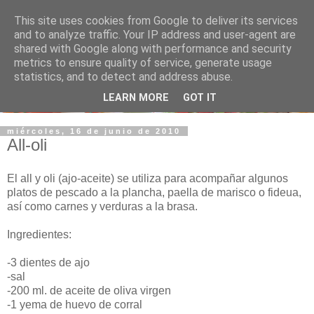
This site uses cookies from Google to deliver its services
and to analyze traffic. Your IP address and user-agent are
shared with Google along with performance and security
metrics to ensure quality of service, generate usage
statistics, and to detect and address abuse.
LEARN MORE
GOT IT
miércoles, 16 de junio de 2010
All-oli
El all y oli (ajo-aceite) se utiliza para acompañar algunos
platos de pescado a la plancha, paella de marisco o fideua,
así como carnes y verduras a la brasa.
Ingredientes:
-3 dientes de ajo
-sal
-200 ml. de aceite de oliva virgen
-1 yema de huevo de corral