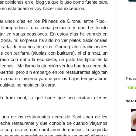
r opiniones en el blog ya que lo uso como fuente para
o en esta ocasión voy hacer una excepción.
r unos días en los Pirineos de Girona, entre Ripoll,
 Camprodon... una zona preciosa y que he tenido
isitar en varias ocasiones. En estos días he comido en
 zona, mi sorpresa ha sido no ver platos tradicionales
 carta de muchos de ellos. Como platos tradicionales
con butifarra (alubias con butifarra), ni el trinxat, un
rado con col o la escudella, un plato tan tipico en la
 fechas. Me llamo la atención ver los huertos cerca de
puerros, pero sin embargo en los restaurantes algo tan
a zona en invierno ya que por las bajas temperaturas
Traduc
ultivar, no había en la carta.
Trans
 tradicional, la qué hace que uno visitara ciertos
No te 
a uno de los restaurantes cerca de Sant Joan de les
echa restaurante y que conocía de cuando viajamos
era sorpresa es que cambiaron de dueños, la segunda
e yo tanto recordaba ya no existían, un menú dónde el