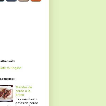
ir/Translate:
late to English
las pierdas!!!!
Manitas de
cerdo a la
brasa
Las manitas o
patas de cerdo