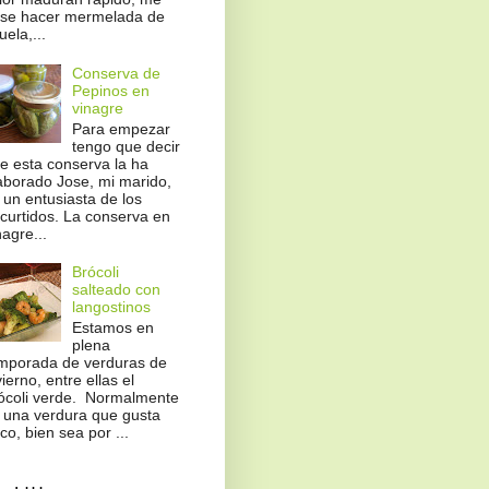
se hacer mermelada de
uela,...
Conserva de
Pepinos en
vinagre
Para empezar
tengo que decir
e esta conserva la ha
aborado Jose, mi marido,
 un entusiasta de los
curtidos. La conserva en
nagre...
Brócoli
salteado con
langostinos
Estamos en
plena
mporada de verduras de
vierno, entre ellas el
ócoli verde. Normalmente
 una verdura que gusta
co, bien sea por ...