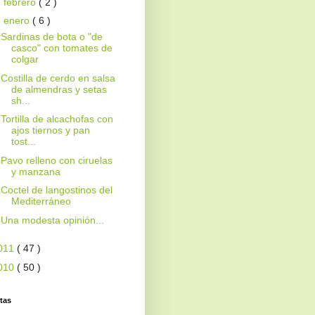
►
febrero
( 2 )
▼
enero
( 6 )
Sardinas de bota o "de
casco" con tomates de
colgar
Costilla de cerdo en salsa
de almendras y setas
sh...
Tortilla de alcachofas con
ajos tiernos y pan
tost...
Pavo relleno con ciruelas
y manzana
Coctel de langostinos del
Mediterráneo
Una modesta opinión...
011
( 47 )
010
( 50 )
tas