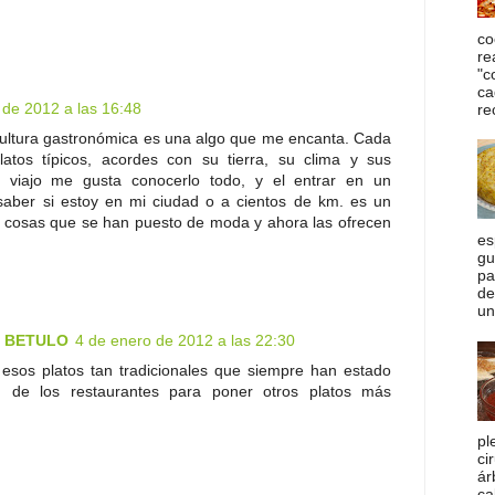
co
re
"c
ca
 de 2012 a las 16:48
rec
 cultura gastronómica es una algo que me encanta. Cada
atos típicos, acordes con su tierra, su clima y sus
 viajo me gusta conocerlo todo, y el entrar en un
saber si estoy en mi ciudad o a cientos de km. es un
 cosas que se han puesto de moda y ahora las ofrecen
es
gu
pa
de
un
E BETULO
4 de enero de 2012 a las 22:30
sos platos tan tradicionales que siempre han estado
 de los restaurantes para poner otros platos más
pl
ci
ár
ca