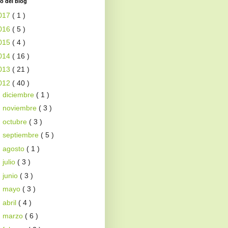
o del blog
017
( 1 )
016
( 5 )
015
( 4 )
014
( 16 )
013
( 21 )
012
( 40 )
►
diciembre
( 1 )
►
noviembre
( 3 )
►
octubre
( 3 )
►
septiembre
( 5 )
►
agosto
( 1 )
►
julio
( 3 )
►
junio
( 3 )
►
mayo
( 3 )
►
abril
( 4 )
►
marzo
( 6 )