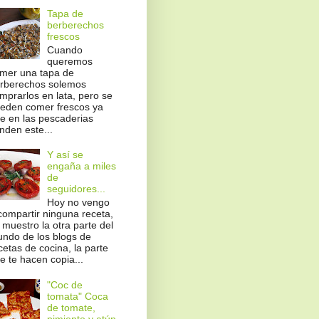
Tapa de
berberechos
frescos
Cuando
queremos
mer una tapa de
rberechos solemos
mprarlos en lata, pero se
eden comer frescos ya
e en las pescaderias
nden este...
Y así se
engaña a miles
de
seguidores...
Hoy no vengo
compartir ninguna receta,
 muestro la otra parte del
ndo de los blogs de
cetas de cocina, la parte
e te hacen copia...
"Coc de
tomata" Coca
de tomate,
pimiento y atún