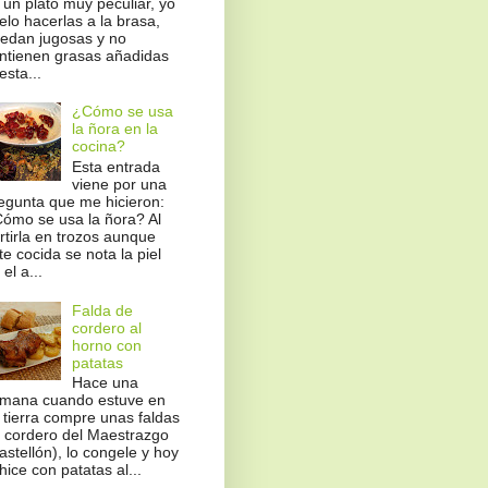
 un plato muy peculiar, yo
elo hacerlas a la brasa,
edan jugosas y no
ntienen grasas añadidas
esta...
¿Cómo se usa
la ñora en la
cocina?
Esta entrada
viene por una
egunta que me hicieron:
ómo se usa la ñora? Al
rtirla en trozos aunque
te cocida se nota la piel
el a...
Falda de
cordero al
horno con
patatas
Hace una
mana cuando estuve en
 tierra compre unas faldas
 cordero del Maestrazgo
astellón), lo congele y hoy
 hice con patatas al...