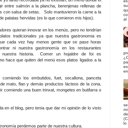
es
su
ir entre salmón a la plancha, berenjenas rellenas de
qu
 con salsa de setas. Solo mantuvieron la carne a la
co
 patatas hervidas (es lo que comieron mis hijos).
al 
adores quieran innovar en los menús, pero no tendrían
platos tradicionales ya que nuestra gastronomia es
que cada vez hay menos gente que se pase horas
trar ni nuestra gastronomía en los restaurantes
pr
nuestra historia. Comer un hojaldre de foi es
¿C
o no hace que quiten del menú esos platos ligados a la
pa
es
en 
r comiendo los embutidos, fuet, secallona, panceta
 de mato, flan y demás productos lácteos de la zona,
r comiendo una buen trinxat, mongetes en butifarra o
se
a en el blog, pero tenía que dar mi opinión de lo visto
mi
de
(C
lo
ronomía perdemos parte de nuestra cultura.