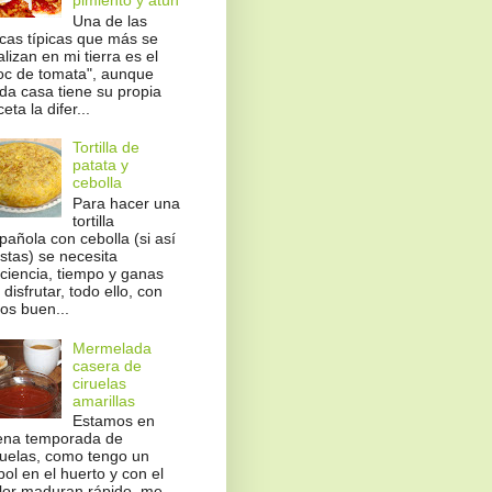
Una de las
cas típicas que más se
alizan en mi tierra es el
oc de tomata", aunque
da casa tiene su propia
eta la difer...
Tortilla de
patata y
cebolla
Para hacer una
tortilla
pañola con cebolla (si así
stas) se necesita
ciencia, tiempo y ganas
 disfrutar, todo ello, con
os buen...
Mermelada
casera de
ciruelas
amarillas
Estamos en
ena temporada de
ruelas, como tengo un
bol en el huerto y con el
lor maduran rápido, me