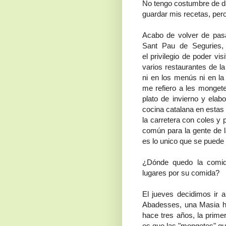
No tengo costumbre de da
guardar mis recetas, per
Acabo de volver de pasa
Sant Pau de Seguries,
el privilegio de poder v
varios restaurantes de la
ni en los menús ni en la
me refiero a les mongetes 
plato de invierno y elabo
cocina catalana en estas
la carretera con coles y 
común para la gente de l
es lo unico que se puede c
¿Dónde quedo la comida
lugares por su comida?
El jueves decidimos ir 
Abadesses, una Masia h
hace tres años, la prim
es que las "mongetes" qu