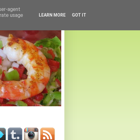
user-agent
erate usage
LEARN MORE
GOT IT