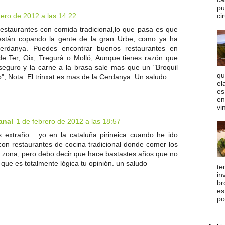
pu
ero de 2012 a las 14:22
cir
restaurantes con comida tradicional,lo que pasa es que
 están copando la gente de la gran Urbe, como ya ha
erdanya. Puedes encontrar buenos restaurantes en
 de Ter, Oix, Tregurà o Molló, Aunque tienes razón que
eguro y la carne a la brasa sale mas que un "Broquil
qu
", Nota: El trinxat es mas de la Cerdanya. Un saludo
el
es
en
vi
anal
1 de febrero de 2012 a las 18:57
s extraño... yo en la cataluña pirineica cuando he ido
on restaurantes de cocina tradicional donde comer los
la zona, pero debo decir que hace bastastes años que no
 que es totalmente lógica tu opinión. un saludo
te
in
br
es
po