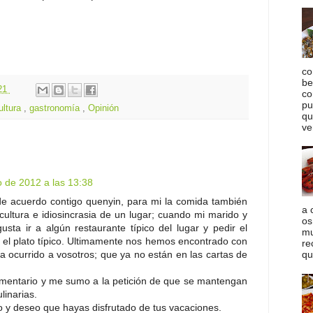
co
be
21
co
pu
ultura
,
gastronomía
,
Opinión
qu
ve
o de 2012 a las 13:38
de acuerdo contigo quenyin, para mi la comida también
a 
cultura e idiosincrasia de un lugar; cuando mi marido y
os
sta ir a algún restaurante típico del lugar y pedir el
mu
 el plato típico. Ultimamente nos hemos encontrado con
re
 ocurrido a vosotros; que ya no están en las cartas de
qu
mentario y me sumo a la petición de que se mantengan
linarias.
año y deseo que hayas disfrutado de tus vacaciones.